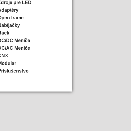
Zdroje pre LED
Adaptéry
Open frame
Nabíjačky
Rack
DC/DC Meniče
DC/AC Meniče
KNX
Modular
Príslušenstvo