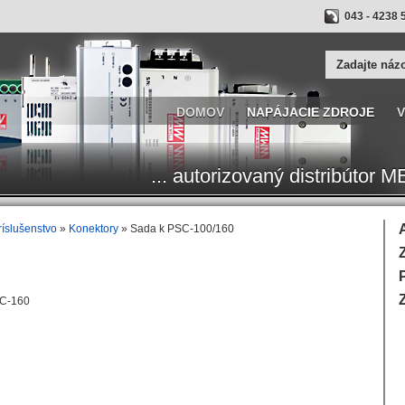
043 - 4238 
DOMOV
NAPÁJACIE ZDROJE
V
... autorizovaný distribúto
ríslušenstvo
»
Konektory
» Sada k PSC-100/160
SC-160