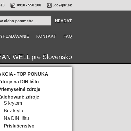
510
0918 - 550 108
jdc@jdc.sk
YHĽADÁVANIE
KONTAKT
FAQ
r MEAN WELL pre Slovensko
AKCIA - TOP PONUKA
Zdroje na DIN lištu
Priemyselné zdroje
Zálohované zdroje
S krytom
Bez krytu
Na DIN lištu
Príslušenstvo