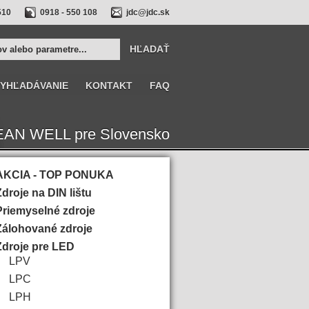
510
0918 - 550 108
jdc@jdc.sk
YHĽADÁVANIE
KONTAKT
FAQ
r MEAN WELL pre Slovensko
AKCIA - TOP PONUKA
Zdroje na DIN lištu
Priemyselné zdroje
Zálohované zdroje
Zdroje pre LED
LPV
LPC
LPH