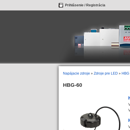
Prihlásenie
/
Registrácia
Napájacie zdroje
»
Zdroje pre LED
»
HBG
HBG-60