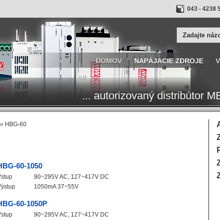
043 - 4238 
DOMOV
NAPÁJACIE ZDROJE
V
... autorizovaný distribúto
» HBG-60
HBG-60-1050
Vstup
90~295V AC, 127~417V DC
Výstup
1050mA 37~55V
HBG-60-1050P
Vstup
90~295V AC, 127~417V DC