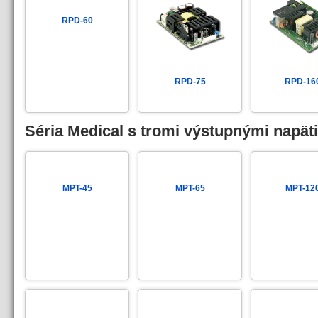
RPD-60
RPD-75
RPD-16
Séria Medical s tromi výstupnými napät
MPT-45
MPT-65
MPT-12