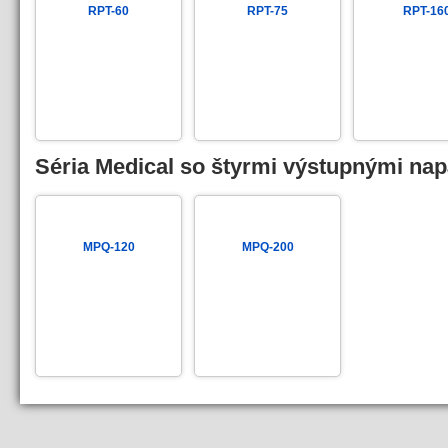
RPT-60
RPT-75
RPT-16
Séria Medical so štyrmi výstupnými nap
MPQ-120
MPQ-200