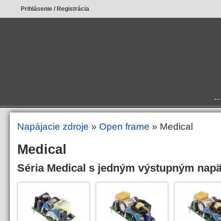
Prihlásenie
/
Registrácia
.
Napájacie zdroje
»
Open frame
» Medical
Medical
Séria Medical s jedným výstupným nap